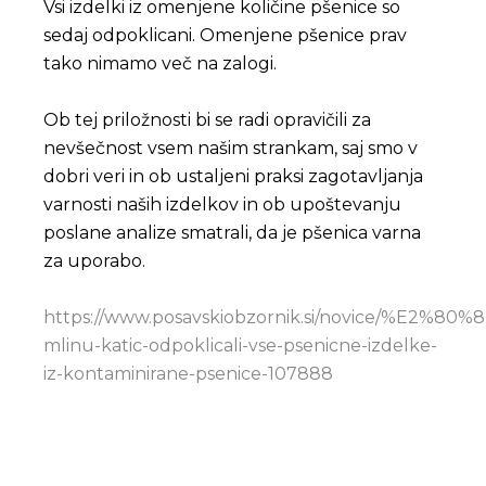
Vsi izdelki iz omenjene količine pšenice so
sedaj odpoklicani. Omenjene pšenice prav
tako nimamo več na zalogi.
Ob tej priložnosti bi se radi opravičili za
nevšečnost vsem našim strankam, saj smo v
dobri veri in ob ustaljeni praksi zagotavljanja
varnosti naših izdelkov in ob upoštevanju
poslane analize smatrali, da je pšenica varna
za uporabo.
https://www.posavskiobzornik.si/novice/%E2%80%8
mlinu-katic-odpoklicali-vse-psenicne-izdelke-
iz-kontaminirane-psenice-107888