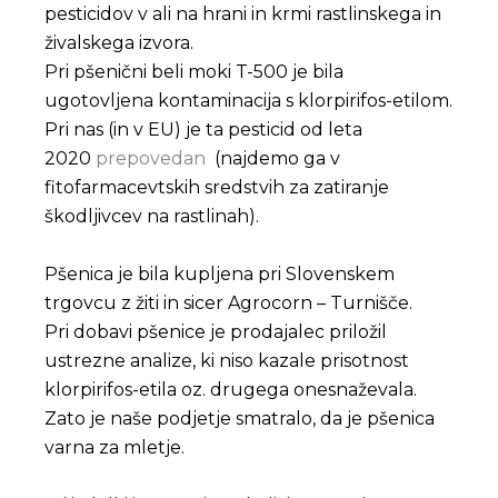
pesticidov v ali na hrani in krmi rastlinskega in
živalskega izvora.
Pri pšenični beli moki T-500 je bila
ugotovljena kontaminacija s klorpirifos-etilom.
Pri nas (in v EU) je ta pesticid od leta
2020
prepovedan
(najdemo ga v
fitofarmacevtskih sredstvih za zatiranje
škodljivcev na rastlinah).
Pšenica je bila kupljena pri Slovenskem
trgovcu z žiti in sicer Agrocorn – Turnišče.
Pri dobavi pšenice je prodajalec priložil
ustrezne analize, ki niso kazale prisotnost
klorpirifos-etila oz. drugega onesnaževala.
Zato je naše podjetje smatralo, da je pšenica
varna za mletje.